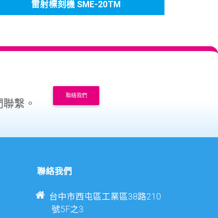
雷射標刻機 SME-20TM
聯絡我們
們聯繫。
聯絡我們
台中市西屯區工業區38路210
號5F之3