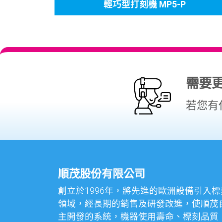
輕巧型打刻機 MP5-P
需要
若您有
順茂股份有限公司
創立於1996年，將先進的歐洲設備引入標
領域，經長期的銷售及研發改進，使順茂
主開發的系統，機器使用壽命、標刻品質