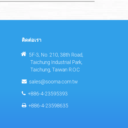
ติดต่อเรา
5F-3, No. 210, 38th Road,
Taichung Industrial Park,
Taichung, Taiwan R.O.C
sales@sooma.com.tw
+886-4-23595393
+886-4-23598635