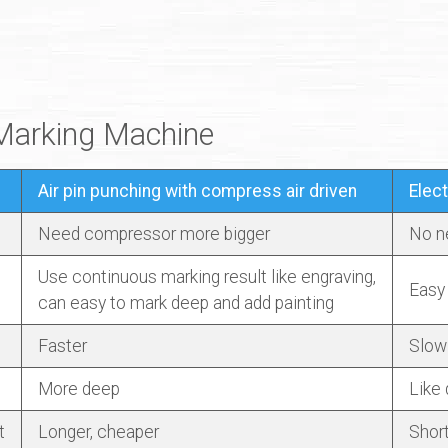
 Marking Machine
Air pin punching with compress air driven
Elect
Need compressor more bigger
No n
Use continuous marking result like engraving,
Easy 
can easy to mark deep and add painting
Faster
Slow
More deep
Like 
t
Longer, cheaper
Shor